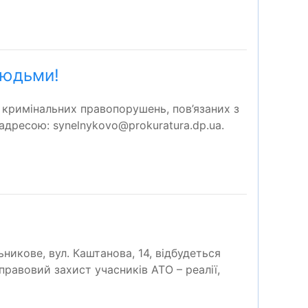
людьми!
 кримінальних правопорушень, пов’язаних з
адресою: synelnykovo@prokuratura.dp.ua.
никове, вул. Каштанова, 14, відбудеться
правовий захист учасників АТО – реалії,