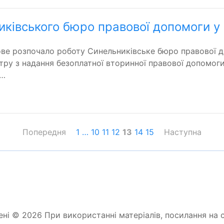
ківського бюро правової допомоги у 
ве розпочало роботу Синельниківське бюро правової д
ру з надання безоплатної вторинної правової допомог
р…
Попередня
1
…
10
11
12
13
14
15
Наступна
ені © 2026 При використанні матеріалів, посилання на с