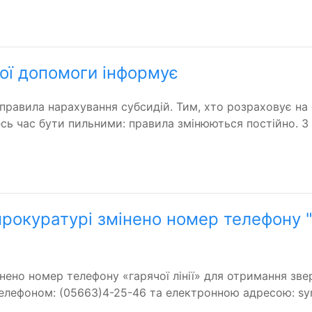
ої допомоги інформує
ві правила нарахування субсидій. Тим, хто розраховує 
ь час бути пильними­­: правила змінюються постійно. З
прокуратурі змінено номер телефону "г
інено номер телефону «гарячої лінії» для отримання зв
елефоном: (05663)4-25-46 та електронною адресою: syn