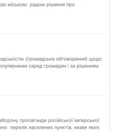
ькою міською радою рішення про
ромадськістю (громадське обговорення) щодо
популярними серед громадян і за рішенням
аборону пропаганди російської імперської
лено перелік населених пунктів, назви яких