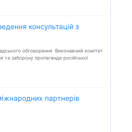
едення консультацій з
мадського обговорення Виконавчий комітет
ня та заборону пропаганди російської
міжнародних партнерів