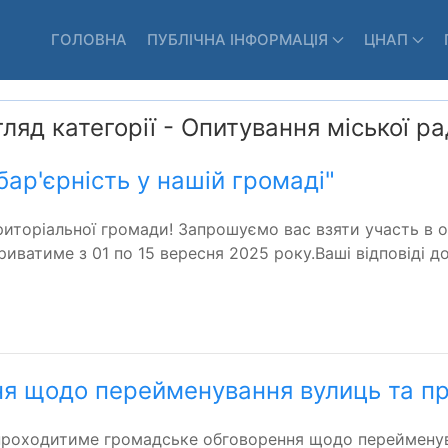
ГОЛОВНА
ПУБЛІЧНА ІНФОРМАЦІЯ
ЦНАП
ляд категорії - Опитування міської р
ар'єрність у нашій громаді"
риторіальної громади! Запрошуємо вас взяти участь в 
риватиме з 01 по 15 вересня 2025 року.Ваші відповіді 
я щодо перейменування вулиць та про
) проходитиме громадське обговорення щодо перейменува