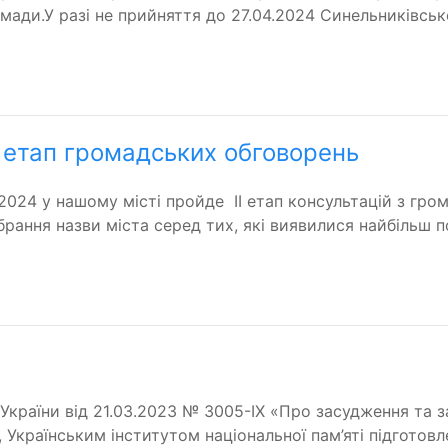
ромади.У разі не прийняття до 27.04.2024 Синельниківс
І етап громадських обговорень
1.2024 у нашому місті пройде ІІ етап консультацій з г
рання назви міста серед тих, які виявилися найбільш 
України від 21.03.2023 № 3005-IX «Про засудження та з
», Українським інститутом національної пам’яті підготов