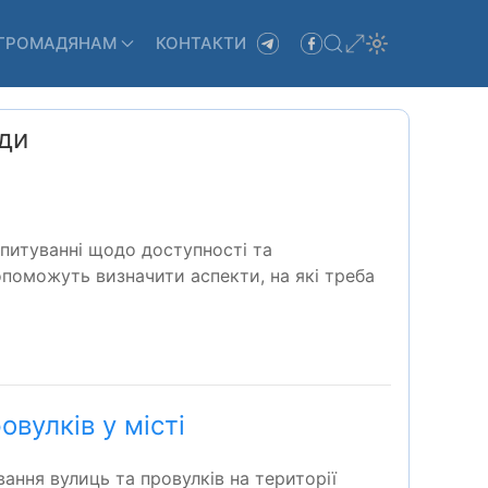
ГРОМАДЯНАМ
КОНТАКТИ
ади
опитуванні щодо доступності та
допоможуть визначити аспекти, на які треба
вулків у місті
ння вулиць та провулків на території