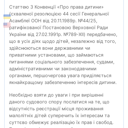
Статтею 3 Конвенції «Про права дитини»
(схваленої резолюцією 44 сесії Генеральної
Асамблеї ООН від 20.11.1989р. №44/25,
ратифікованої Постановою Верховної Ради
України від 27.02.1991р. №789-XII) передбачено,
що в усіх діях щодо дітей, незалежно від того,
здійснюються вони державними чи
приватними установами, що займаються
питаннями соціального забезпечення, судами,
адміністративними чи законодавчими
органами, першочергова увага приділяється
якнайкращому забезпеченню інтересів дитини.
Необхідно взяти до уваги і при вирішенні
даного судового спору послатися на те, що
відсутність реєстрації місця проживання
малолітніх дітей суперечить їх інтересам та
суттєво обмежує реалізацію їх прав і свобод.