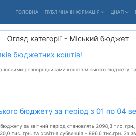
ГОЛОВНА
ПУБЛІЧНА ІНФОРМАЦІЯ
ЦНАП
Огляд категорії - Міський бюджет
иків бюджетних коштів!
 головними розпорядниками коштів міського бюджету т
ького бюджету за період з 01 по 04 в
джету за звітний період становлять 2098,3 тис. грн., 
30,0 тис. грн. та освітня субвенція – 896,6 тис.грн. За