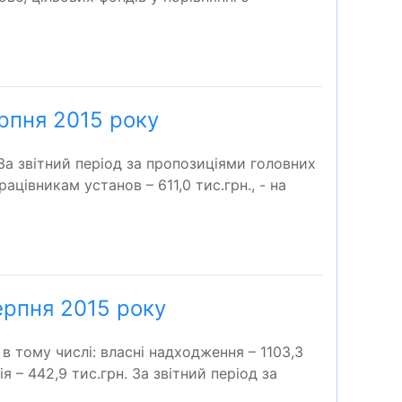
ерпня 2015 року
За звітний період за пропозиціями головних
цівникам установ – 611,0 тис.грн., - на
ерпня 2015 року
в тому числі: власні надходження – 1103,3
я – 442,9 тис.грн. За звітний період за