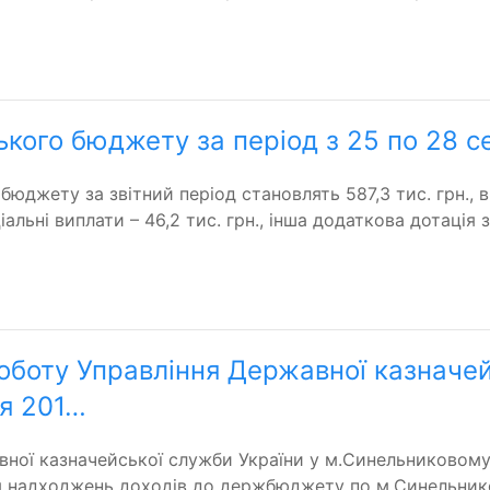
ького бюджету за період з 25 по 28 с
джету за звітний період становлять 587,3 тис. грн., в 
альні виплати – 46,2 тис. грн., інша додаткова дотація 
оботу Управління Державної казначей
чя 201…
вної казначейської служби України у м.Синельниковому 
я надходжень доходів до держбюджету по м.Синельников