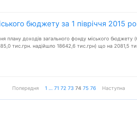
ського бюджету за 1 півріччя 2015 ро
ня плану доходів загального фонду міського бюджету 
5,0 тис.грн. надійшло 18642,6 тис.грн) що на 2081,5 тис
Попередня
1
…
71
72
73
74
75
76
Наступна