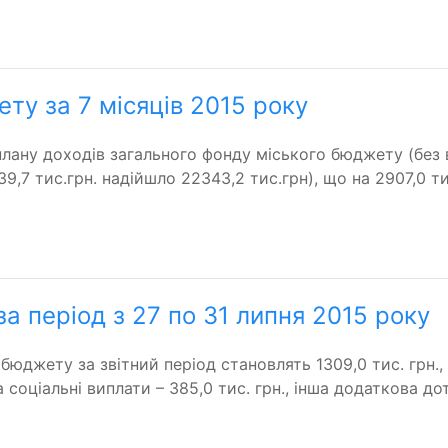
ту за 7 місяців 2015 року
лану доходів загального фонду міського бюджету (без
9,7 тис.грн. надійшло 22343,2 тис.грн), що на 2907,0 ти
а період з 27 по 31 липня 2015 року
юджету за звітний період становлять 1309,0 тис. грн., 
 соціальні виплати – 385,0 тис. грн., інша додаткова до