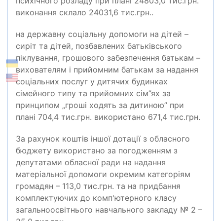
психічного розладу при плані 24803,0 тис.грн.
виконання склало 24031,6 тис.грн..
на державну соціальну допомоги на дітей –
сиріт та дітей, позбавлених батьківського
піклування, грошового забезпечення батькам –
вихователям і прийомним батькам за надання
соціальних послуг у дитячих будинках
сімейного типу та прийомних сім”ях за
принципом „гроші ходять за дитиною” при
плані 704,4 тис.грн. використано 671,4 тис.грн.
За рахунок коштів іншої дотації з обласного
бюджету використано за погодженням з
депутатами обласної ради на надання
матеріальної допомоги окремим категоріям
громадян – 113,0 тис.грн. та на придбання
комплектуючих до комп'ютерного класу
загальноосвітнього навчального закладу № 2 –