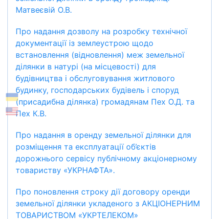
Матвеєвій О.В.
Про надання дозволу на розробку технічної
документації із землеустрою щодо
встановлення (відновлення) меж земельної
ділянки в натурі (на місцевості) для
будівництва і обслуговування житлового
будинку, господарських будівель і споруд
(присадибна ділянка) громадянам Пех О.Д. та
Пех К.В.
Про надання в оренду земельної ділянки для
розміщення та експлуатації об’єктів
дорожнього сервісу публічному акціонерному
товариству «УКРНАФТА».
Про поновлення строку дії договору оренди
земельної ділянки укладеного з АКЦІОНЕРНИМ
ТОВАРИСТВОМ «УКРТЕЛЕКОМ»