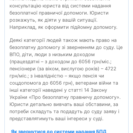
консультацію юриста від системи надання
безоплатної правничої допомоги. Юристи
розкажуть, як діяти у вашій ситуації.
Наприклад, як оформити підйомну допомогу.
Д
еякі категорії людей також мають право на
безоплатну допомогу зі зверненням до суду. Це
ВПО, діти, люди з низьким доходом
(працездатні – з доходом до 6056 грн/міс.;
пенсіонери (за віком, вислугою років) – 4722
грн/міс.; з інвалідністю – якщо пенсія чи
соцдопомога до 6056 грн), ветерани війни та
інші категорії наведені у статті 14 Закону
України «Про безоплатну правничу допомогу».
Юристи детально вивчать ваші обставини, за
потреби складуть та подадуть до суду заяву і
представлятимуть ваші інтереси у суді.
Як звернутися до системи надання БПД