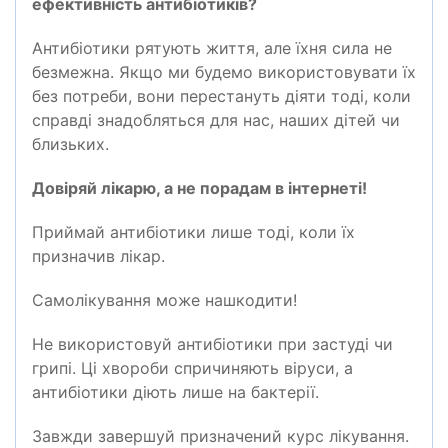
ефективність антибіотиків
?
Антибіотики рятують життя, але їхня сила не
безмежна. Якщо ми будемо використовувати їх
без потреби, вони перестануть діяти
тоді
, коли
справді знадобляться для
нас
,
наших
д
ітей
чи
близьких.
Довіряй лікарю, а не порадам в інтернеті
!
Приймай антибіотики лише тоді, коли їх
призначив
лікар
.
Самолікування може нашкодити
!
Не використовуй антибіотики при застуді чи
грипі. Ці хвороби спричиняють віруси, а
антибіотики діють лише на бактерії.
Завжди завершуй призначений курс лікування.