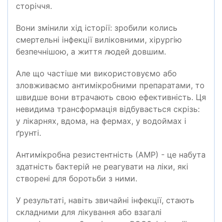
сторіччя.
Вони змінили хід історії: зробили колись
смертельні інфекції виліковними, хірургію
безпечнішою, а життя людей довшим.
Але що частіше ми використовуємо або
зловживаємо антимікробними препаратами, то
швидше вони втрачають свою ефективність. Ця
невидима трансформація відбувається скрізь:
у лікарнях, вдома, на фермах, у водоймах і
ґрунті.
Антимікробна резистентність (АМР)
-
це набута
здатність бактерій не реагувати на ліки, які
створені для боротьби з ними.
У результаті
,
навіть звичайні інфекції
,
стають
складними для лікування або взагалі