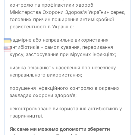
контролю та профілактики хвороб
Міністерства Охорони Здоров'я України
»
с
еред
головних причин поширення антимікробної
резистентності в Україні
є
:
надмірне або неправильне використання
антибіотиків
-
самолікування, переривання
курсу, застосування при вірусних інфекціях;
низька обізнаність населення про небезпеку
неправильного використання;
порушення інфекційного контролю в окремих
закладах охорони здоров’я;
неконтрольоване використання антибіотиків у
тваринництві.
Як
саме ми
може
мо
допомогти зберегти