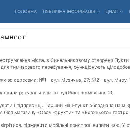
ГОЛОВНА
ПУБЛІЧНА ІНФОРМАЦІЯ
ЦНАП
ламності
еструмлення міста, в Синельниковому створено Пукти н
ні для тимчасового перебування, функціонують цілодобов
ях за адресами: №1 - вул. Музична, 27; №2 - вул. Миру, 
ановили рятувальники по вул.Виконкомівська, 20.
мувати і підприємці. Перший міні-пункт обладнано на мі
ся біля магазину «Овочі-фрукти» та «Верхнього» гастро
 зігрітися, підживити мобільні пристрої, випити чаю. У 