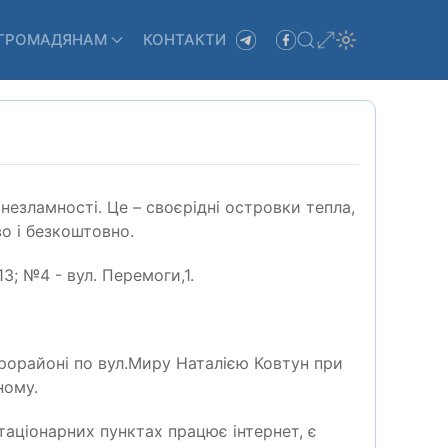
ГРОМАДЯНАМ
КОНТАКТИ
езламності. Це – своєрідні островки тепла,
о і безкоштовно.
13; №4 - вул. Перемоги,1.
крорайоні по вул.Миру Наталією Ковтун при
ному.
стаціонарних пунктах працює інтернет, є