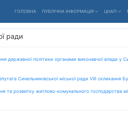
ГОЛОВНА
ПУБЛІЧНА ІНФОРМАЦІЯ
ЦНАП
ої ради
я державної політики органами виконавчої влади у Син
тата Синельниківської міської ради VІІІ скликання Бу
ня та розвитку житлово-комунального господарства мі