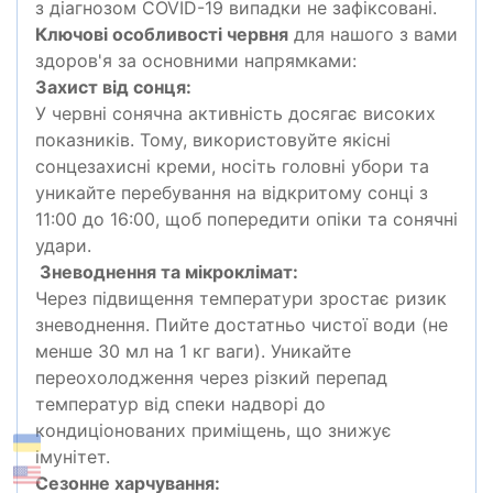
з діагнозом COVID-19 випадки не зафіксовані.
Ключові особливості червня
для нашого з вами
здоров'я за основними напрямками:
Захист від сонця:
У червні сонячна активність досягає високих
показників. Тому, використовуйте якісні
сонцезахисні креми, носіть головні убори та
уникайте перебування на відкритому сонці з
11:00 до 16:00, щоб попередити опіки та сонячні
удари.
Зневоднення та мікроклімат:
Через підвищення температури зростає ризик
зневоднення. Пийте достатньо чистої води (не
менше 30 мл на 1 кг ваги). Уникайте
переохолодження через різкий перепад
температур від спеки надворі до
кондиціонованих приміщень, що знижує
імунітет.
Сезонне харчування: