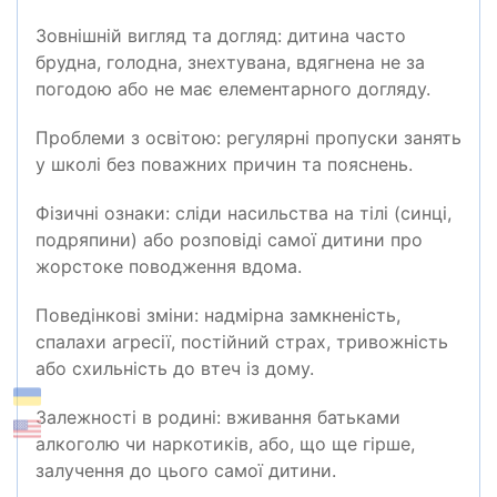
Зовнішній вигляд та догляд: дитина часто
брудна, голодна, знехтувана, вдягнена не за
погодою або не має елементарного догляду.
Проблеми з освітою: регулярні пропуски занять
у школі без поважних причин та пояснень.
Фізичні ознаки: сліди насильства на тілі (синці,
подряпини) або розповіді самої дитини про
жорстоке поводження вдома.
Поведінкові зміни: надмірна замкненість,
спалахи агресії, постійний страх, тривожність
або схильність до втеч із дому.
Залежності в родині: вживання батьками
алкоголю чи наркотиків, або, що ще гірше,
залучення до цього самої дитини.