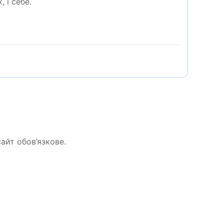
 і себе.
айт обов’язкове.
.