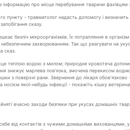
е інформацію про місце перебування тварини фахівцям 
о пункту - травматолог надасть допомогу і визначить 
 запобігання сказу.
мешкає безліч мікроорганізмів. Їх потрапляння в орган
і небезпечним захворюванням. Так що реагувати на укус
а сказ.
ісце теплою водою з милом; природне кровотеча допом
ння знижує марлева пов'язка, змочена перекисом водню
шки з поверхні рани. Звернення до лікаря обов'язково 
 носієм якої-небудь інфекції - покажіть кішку ветерина
йняті вчасно заходи безпеки при укусах домашніх тва
ь себе від контактів з чужими домашніми вихованцями, 