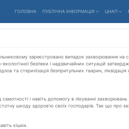
ГОЛОВНА
ПУБЛІЧНА ІНФОРМАЦІЯ
ЦНАП
ельниковому зареєстровано випадок захворювання на ск
о-екологічної безпеки і надзвичайних ситуацій затвердж
лов та стерилізація безпритульних тварин, ліквідація 
д самотності і навіть допомогу в лікуванні захворювань
істотну шкоду здоров'ю своїх господарів. Так що про з
авіть кішки.