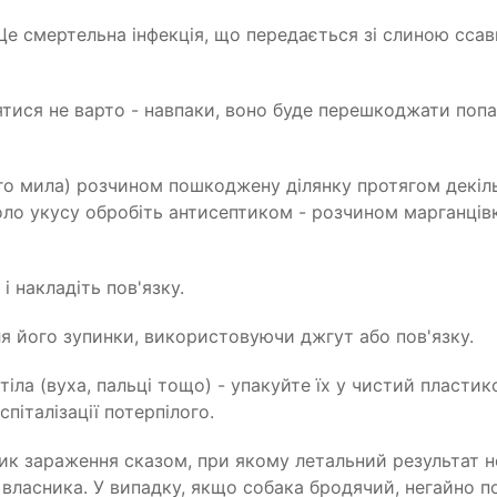
 Це смертельна інфекція, що передається зі слиною ссав
тися не варто - навпаки, воно буде перешкоджати поп
 мила) розчином пошкоджену ділянку протягом декільк
оло укусу обробіть антисептиком - розчином марганців
 накладіть пов'язку.
я його зупинки, використовуючи джгут або пов'язку.
 тіла (вуха, пальці тощо) - упакуйте їх у чистий пласти
піталізації потерпілого.
к зараження сказом, при якому летальний результат не
ї власника. У випадку, якщо собака бродячий, негайно 