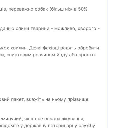
ців, переважно собак (більш ніж в 50%
аданню слини тварини - можливо, хворого -
ох хвилин. Деякі фахівці радять обробити
ки, спиртовим розчином йоду або просто
ковий пакет, вкажіть на ньому прізвище
минучий, якщо не почати лікування,
повідомте у державну ветеринарну службу