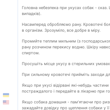
Головна небезпека при укусах собак - сказ.
випадків).
Насамперед обробляємо рану. Кровотечі боя
в організм. Зрозуміло, все добре в міру.
Промийте теплим мильним (з господарського
рану розчином перекису водню. Шкіру навк
спиртом.
Просушіть місце укусу в стерильних умовах і
При сильному кровотечі прийміть заходи дл
Якщо при укусі відірвані які-небудь частини
постраждалого і передайте в лікарню при гос
Якщо собака домашня - пам'ятаючи про ризи
зажадайте довідку про щеплення собаки у ї