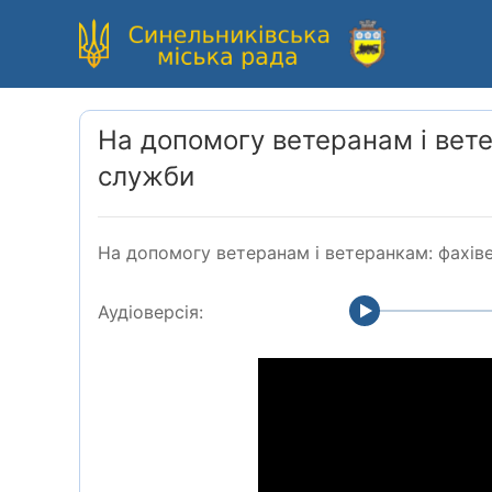
На допомогу ветеранам і вете
служби
На допомогу ветеранам і ветеранкам: фахівец
Аудіоверсія: