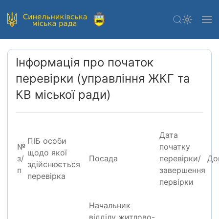
Інформація про початок
перевірки (управління ЖКГ та
КВ міської ради)
Дата
ПІБ особи
№
початку
щодо якої
з/
Посада
перевірки/
До
здійснюється
п
завершення
перевірка
первірки
Начальник
відділу житлово-