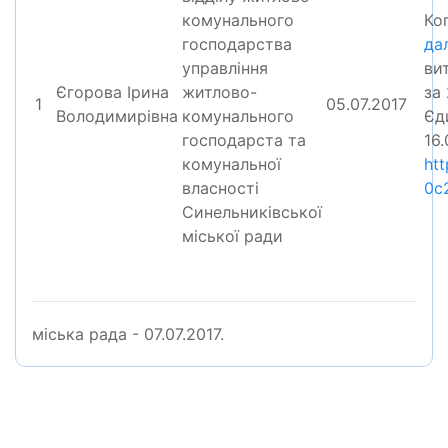
комунального
Ко
господарства
дал
управління
ви
Єгорова Ірина
житлово-
за
1
05.07.2017
Володимирівна
комунального
Єд
господарста та
16.
комунальної
htt
власності
0c
Синельниківської
міської ради
міська рада - 07.07.2017.