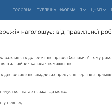
ГОЛОВНА
ПУБЛІЧНА ІНФОРМАЦІЯ
ЦНАП
ережі» наголошує: від правильної ро
про важливість дотримання правил безпеки. А тому реко
а вентиляційних каналах помешкання.
ть для виведення шкідливих продуктів горіння з приміщ
пичується нагар і сажа. Це може:
 у повітрі;