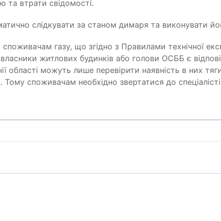
ю та втрати свідомості.
матично слідкувати за станом димаря та виконувати й
 споживачам газу, що згідно з Правилами технічної екс
власники житлових будинків або голови ОСББ є відпов
ії області можуть лише перевірити наявність в них тяги
Тому споживачам необхідно звертатися до спеціалістів,