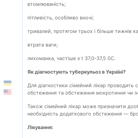
втомлюва
ність;
пітливість, особливо вночі
;
тривалий, протягом трьох
i
більше тижнів ка
втрата ваги;
лихоманка, частіше з
t
37,0-37,5 0С.
Як діагностують туберкульоз в Україні?
Для діагностики сімейний лікар проводить 
обстеження та обстеження мокротиння чи і
Також сімейний лікар може призначити дооб
необхідність додаткового обстеження — брон
Лікування: