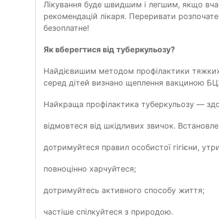
Лікування буде швидшим
i
легшим, якщо вча
рекомендацій лікаря. Переривати розпочате
безоплатне!
Як вберегтися від туберкульозу?
Найдієвишим методом профілактики тяжких,
серед дітей визнано щеплення вакциною БЦ
Найкраща профілактика туберкульозу — з
в
i
дмовтеся від шкідливих
звичок. Встановл
дотримуйтеся правил особистої гігієни, утр
повноцінно харчуйтеся;
д
отримуйтесь активного способу життя;
частіше спілкуйтеся з природою.