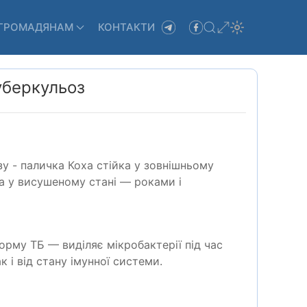
ГРОМАДЯНАМ
КОНТАКТИ
уберкульоз
у - паличка Коха стійка у зовнішньому
 а у висушеному стані — роками
i
орму ТБ — виділяє мікробактерії під час
ак
i
від стану імунної системи.