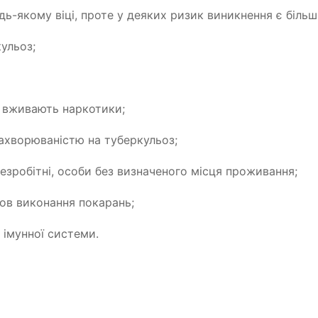
ь-якому віці, проте у деяких ризик виникнення є більш
ульоз;
и вживають наркотики;
 захворюваністю на туберкульоз;
езробітні, особи без визначеного місця проживання;
нов виконання покарань;
ь імунної системи.