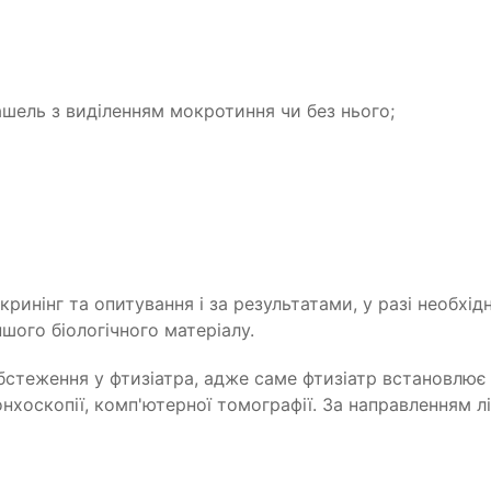
шель з виділенням мокротиння чи без нього;
скринінг та опитування
i
за результатами, у
pa
з
i
необхідн
ншого
біологічного
матеріалу.
стеження у фтизіатра, адже саме фтизіатр встановлює 
хоскопії, комп'ютерної томографії. За направленням лі