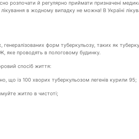
сно розпочати й регулярно приймати призначені медик
 лікування в жодному випадку не можна! В
Ук
pa
їні
ліку
 генералізованих форм туберкульозу, таких як туберку
Ж, яке проводять в пологовому будинку.
доровий
cnoci
б життя:
ено, що
i
з
100 хворих туберкульозом легенів курили 95;
имуйте житло в чистоті;