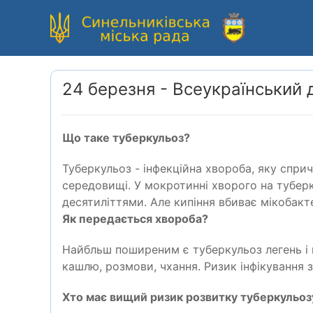
24 березня - Всеукраїнський 
Що таке туберкульоз?
Туберкульоз - інфекційна хвороба, яку спри
середовищі. У мокротинні хворого на тубе
десятиліттями. Але кипіння вбиває мікобактер
Я
к передається хвороба?
Найбльш поширеним є туберкульоз легень
i
кашлю, розмови, чхання. Ризик інфікування з
Хто має вищий ризик розвитку туберкульоз