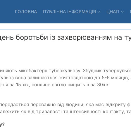
ГОЛОВНА
ПУБЛІЧНА ІНФОРМАЦІЯ
ЦНАП
день боротьби із захворюванням на т
чиняють мікобактерії туберкульозу.
Збудник туберкульоз
ркульоз вона залишається
життєздатною до 5-6 місяців,
ія за 15 хв., сонячне світло нищить її за 30хв.
передається переважно від
людини, яка має відкриту ф
алежить як від тривалості та інтенсивності контакту, т
у?