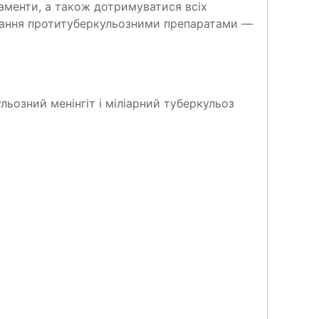
аменти, а також дотримуватися всіх
вання протитуберкульозними препаратами —
льозний менінгіт
i
міліарний туберкульоз