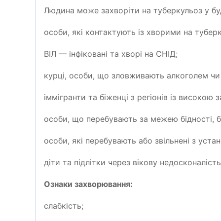
Людина може захворіти на туберкульоз у буд
особи, які контактують
i
з хворими на туберк
B
ІЛ
— інфіковані
та хворі на СНІД;
курці, особи, що зловживають алкоголем ч
іммігранти та біженці з регіонів із високою
особи, що перебувають за межею бідності, б
особи, які перебувають або звільнені з уста
діти та підлітки через вікову недосконаліст
Ознаки захворювання:
слаб
кість;